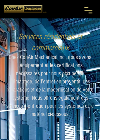
Services résidentiels et
commerciaux
Chez ConAir Mechanical Inc., nous avons
l’équipement et les certifications
nécessaires pour nous occuper du
démarrage, de l’entretien préventif, des
réparations et de la modernisation de votre
système. Nous offrons également des
services d’entretien pour les systèmes et le
matériel ci-dessous.